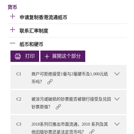
货币
申请复制香港流通纸币
联系汇率制度
纸币和硬币
打印
展開这个部分
C1
商户可拒绝接受1毫与2毫硬币及1,000元纸
币吗？
C2
被涂污或破损的钞票能否被银行接受及兑回
钞票原值？
C3
2018系列已推出市面流通，2010 系列及其
他旧版钞票还是法定货币吗？