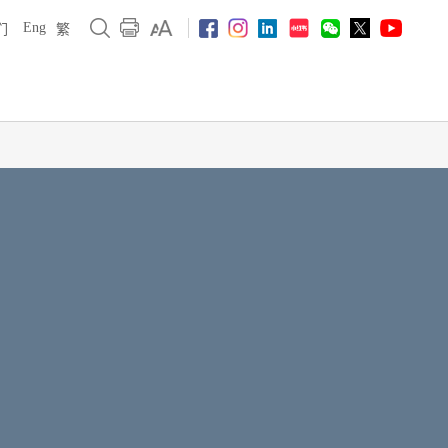
Eng
们
繁