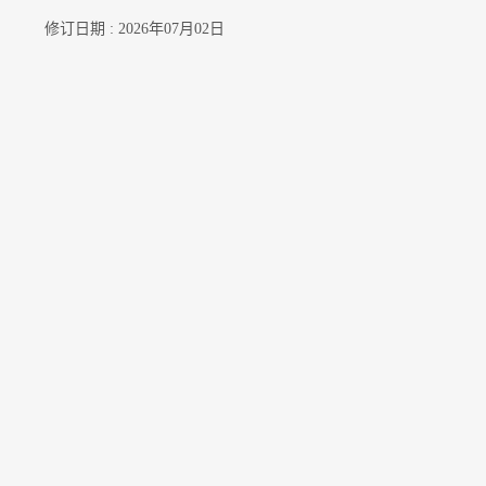
修订日期 : 2026年07月02日
联络我们
订阅电邮通知
关注我们
公开资料
无障碍浏览
年度整合开