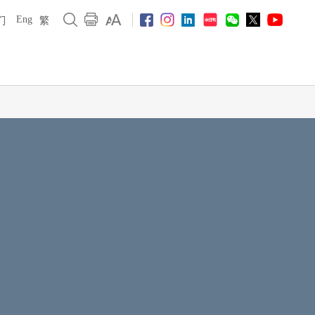
Eng
们
繁