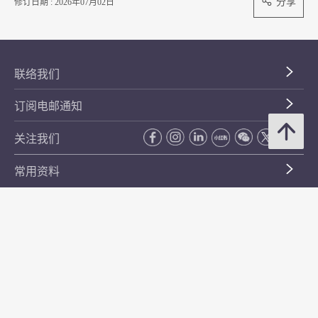
分享
修订日期 : 2026年07月02日
联络我们
订阅电邮通知
关注我们
常用资料
公开资料
无障碍浏览
年度整合开放数据计划（包含空间数据计划）
平等机会
私隐政策声明
保安资料
网页指南
使用条款及条件
符合万维网联盟有关无障碍网页设计指引中2A级别的要求
无障碍网页嘉许计划
香港品牌
防贪咨询服务(CPAS)
© 2026 年香港金融管理局。版权所有。