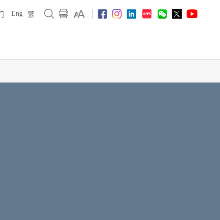
Eng
们
繁