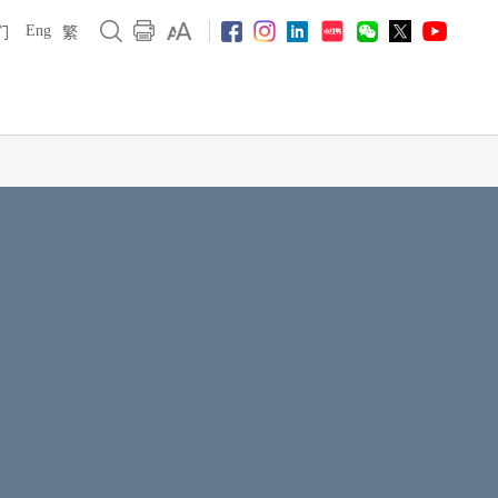
Eng
们
繁