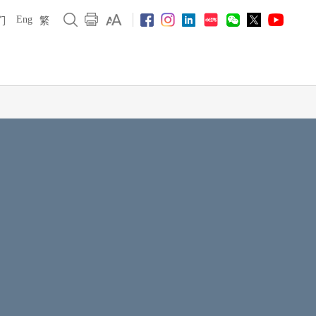
Eng
们
繁