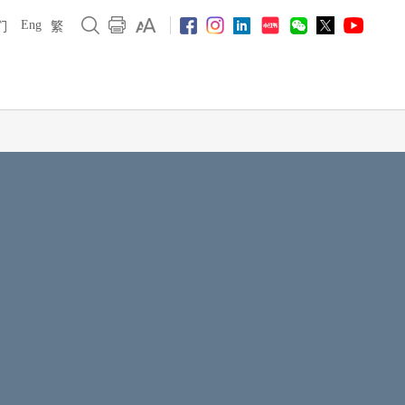
Eng
们
繁