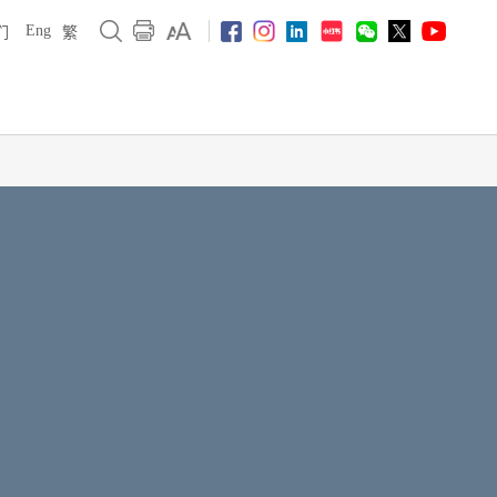
Eng
们
繁