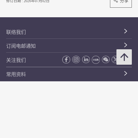
分享
修订日期 : 2026年07月02日
联络我们
订阅电邮通知
关注我们
常用资料
公开资料
无障碍浏览
年度整合开放数据计划（包含空间数据计划）
平等机会
私隐政策声明
保安资料
网页指南
使用条款及条件
符合万维网联盟有关无障碍网页设计指引中2A级别的要求
无障碍网页嘉许计划
香港品牌
防贪咨询服务(CPAS)
© 2026 年香港金融管理局。版权所有。