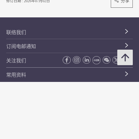
分享
修订日期 : 2026年07月02日
联络我们
订阅电邮通知
关注我们
常用资料
公开资料
无障碍浏览
年度整合开放数据计划（包含空间数据计划）
平等机会
私隐政策声明
保安资料
网页指南
使用条款及条件
符合万维网联盟有关无障碍网页设计指引中2A级别的要求
无障碍网页嘉许计划
香港品牌
防贪咨询服务(CPAS)
© 2026 年香港金融管理局。版权所有。