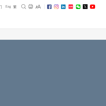
Eng
们
繁