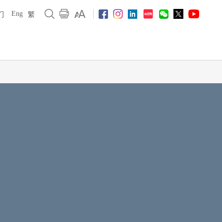
Eng
们
繁