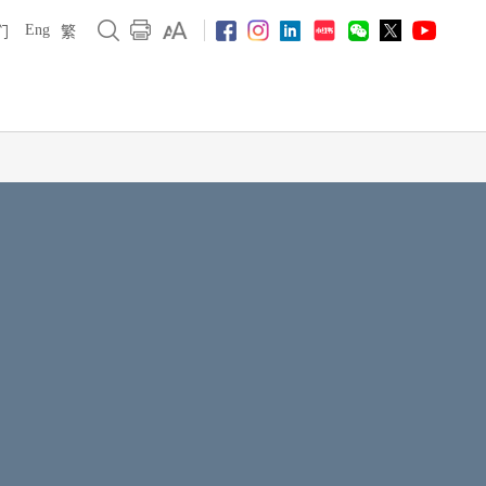
Eng
们
繁