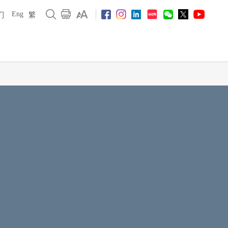
Eng
们
繁