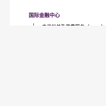
国际金融中心
电子帐单及缴费服务（EBPP）
电子支票
快速支付系统
金管局网站
金管局网站