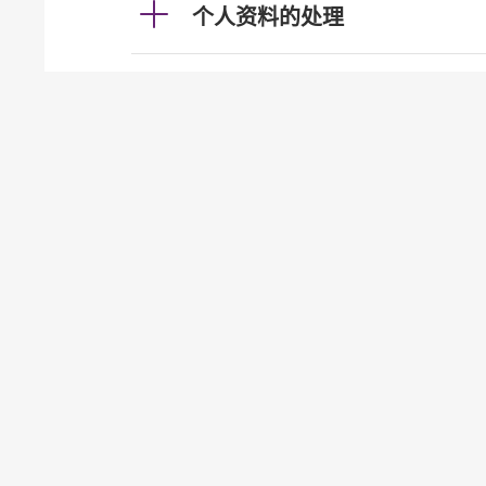
个人资料的处理
利率及汇率
投资服务
发牌事宜（认可机构证券业务
贷款
按揭
加强柜员机服务的保安措施