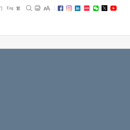
Eng
们
繁