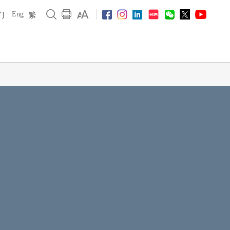
Eng
们
繁