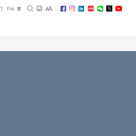
Eng
们
繁