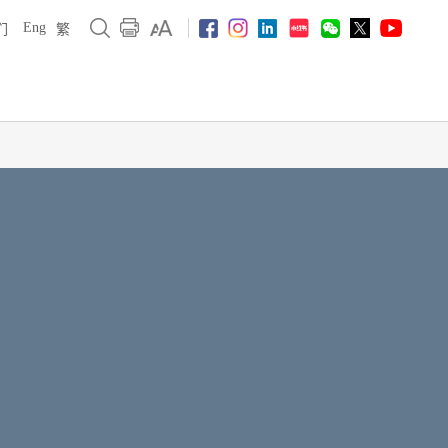
Eng
们
繁