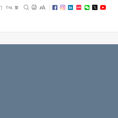
Eng
们
繁