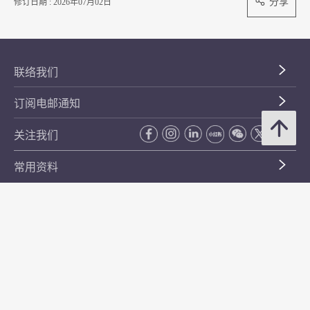
分享
修订日期 : 2026年07月02日
联络我们
订阅电邮通知
关注我们
常用资料
公开资料
无障碍浏览
年度整合开放数据计划（包含空间数据计划）
平等机会
私隐政策声明
保安资料
网页指南
使用条款及条件
符合万维网联盟有关无障碍网页设计指引中2A级别的要求
无障碍网页嘉许计划
香港品牌
防贪咨询服务(CPAS)
© 2026 年香港金融管理局。版权所有。