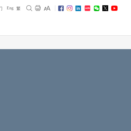
Eng
们
繁