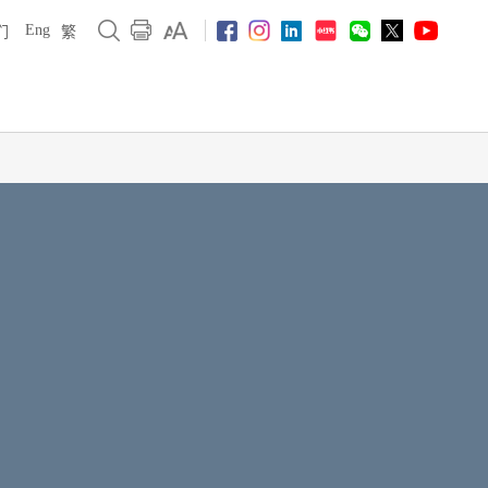
Eng
们
繁