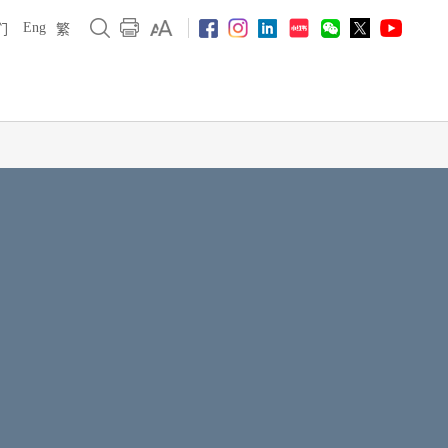
Eng
们
繁