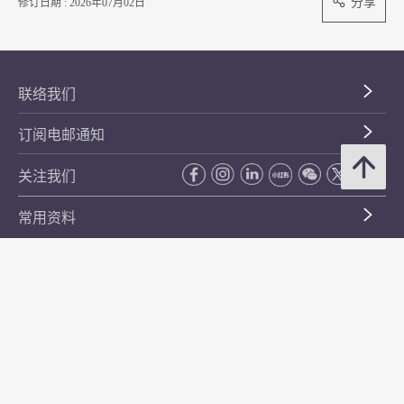
分享
修订日期 : 2026年07月02日
联络我们
订阅电邮通知
关注我们
常用资料
公开资料
无障碍浏览
年度整合开放数据计划（包含空间数据计划）
平等机会
私隐政策声明
保安资料
网页指南
使用条款及条件
符合万维网联盟有关无障碍网页设计指引中2A级别的要求
无障碍网页嘉许计划
香港品牌
防贪咨询服务(CPAS)
© 2026 年香港金融管理局。版权所有。