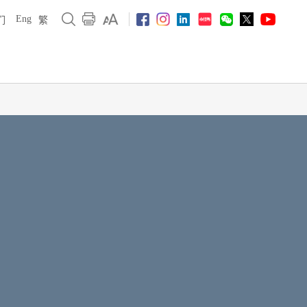
Eng
们
繁