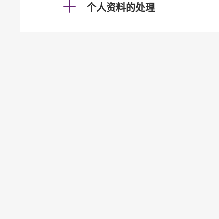
个人资料的处理
利率及汇率
投资服务
发牌事宜（认可机构证券业务
贷款
按揭
加强柜员机服务的保安措施