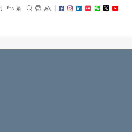
Eng
们
繁