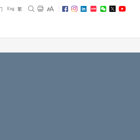
Eng
们
繁