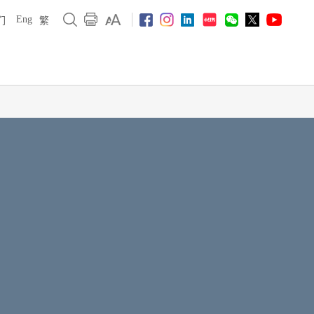
Eng
们
繁