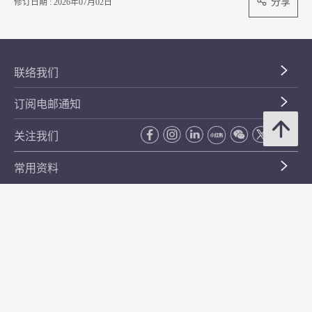
分享
修订日期 : 2026年07月02日
联络我们
订阅电邮通知
关注我们
常用资料
公开资料
无障碍浏览
年度整合开放数据计划（包含空间数据计划）
平等机会
私隐政策声明
保安资料
网页指南
使用条款及条件
符合万维网联盟有关无障碍网页设计指引中2A级别的要求
无障碍网页嘉许计划
香港品牌
防贪咨询服务(CPAS)
© 2026 年香港金融管理局。版权所有。