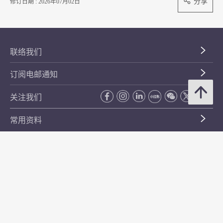
分享
修订日期 : 2026年07月02日
联络我们
订阅电邮通知
关注我们
常用资料
公开资料
无障碍浏览
年度整合开放数据计划（包含空间数据计划）
平等机会
私隐政策声明
保安资料
网页指南
使用条款及条件
符合万维网联盟有关无障碍网页设计指引中2A级别的要求
无障碍网页嘉许计划
香港品牌
防贪咨询服务(CPAS)
© 2026 年香港金融管理局。版权所有。