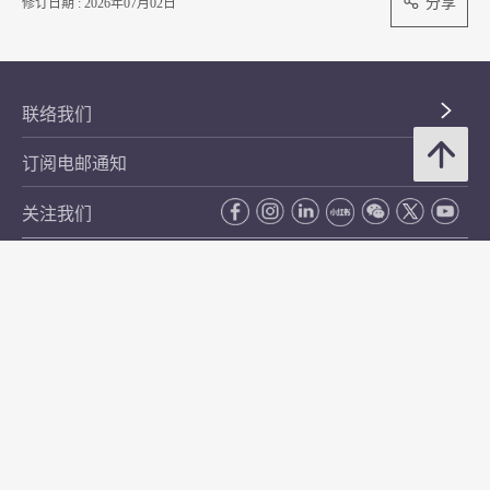
分享
修订日期 : 2026年07月02日
联络我们
订阅电邮通知
关注我们
常用资料
公开资料
无障碍浏览
年度整合开放数据计划（包含空间数据计划）
平等机会
私隐政策声明
保安资料
网页指南
使用条款及条件
符合万维网联盟有关无障碍网页设计指引中2A级别的要求
无障碍网页嘉许计划
香港品牌
防贪咨询服务(CPAS)
© 2026 年香港金融管理局。版权所有。