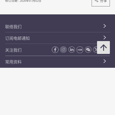
分享
修订日期 : 2026年07月02日
联络我们
订阅电邮通知
关注我们
常用资料
公开资料
无障碍浏览
年度整合开放数据计划（包含空间数据计划）
平等机会
私隐政策声明
保安资料
网页指南
使用条款及条件
符合万维网联盟有关无障碍网页设计指引中2A级别的要求
无障碍网页嘉许计划
香港品牌
防贪咨询服务(CPAS)
© 2026 年香港金融管理局。版权所有。