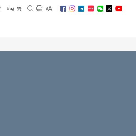
Eng
们
繁