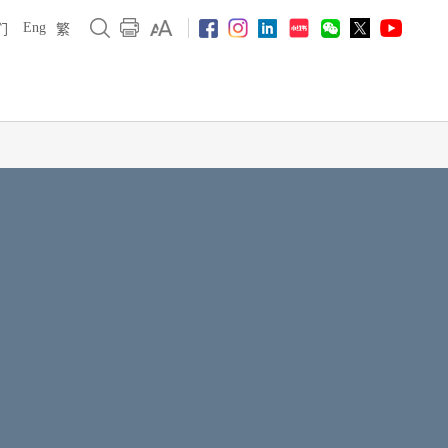
Eng
们
繁