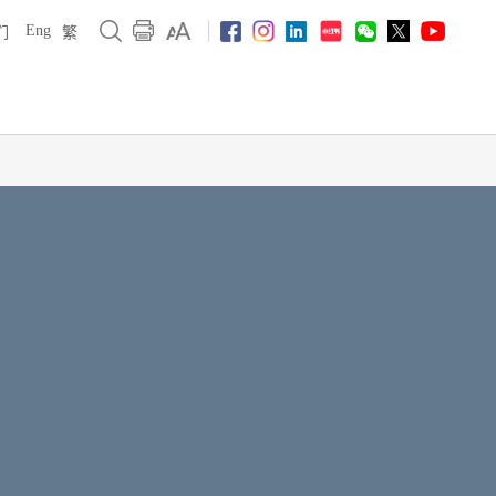
Eng
们
繁