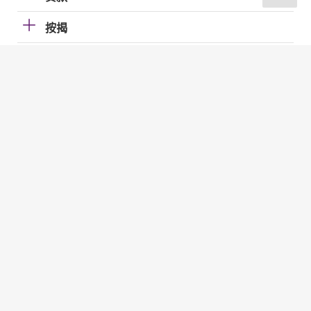
按揭
加强柜员机服务的保安措施
国际金融中心
电子帐单及缴费服务（EBPP）
电子支票
快速支付系统
金管局网站
金管局网站