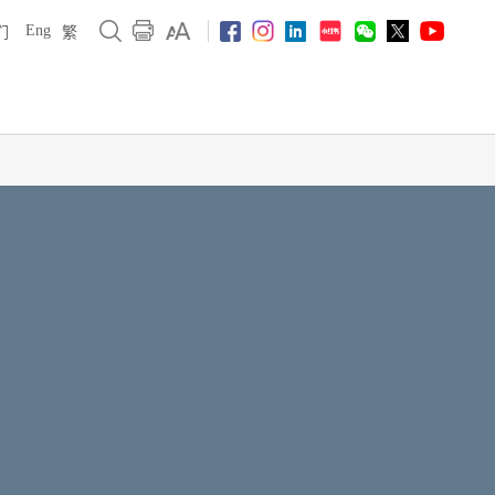
Eng
们
繁