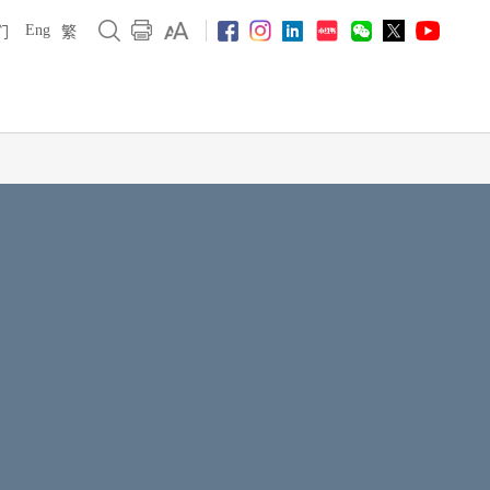
Eng
们
繁