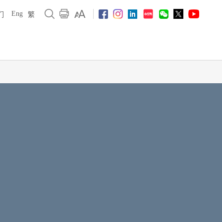
Eng
们
繁