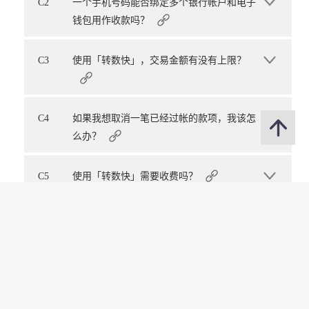
C2
一个手机号码能否绑定多个银行帐户和电子
钱包用作收款吗？
C3
使用「转数快」，交易金额有没有上限？
C4
如果我想取消一笔已经过帐的款项，我该怎
么办？
C5
使用「转数快」需要收费吗？
C6
商业客户可以使用「转数快」收取款项吗？
C7
我需要先登记才可透过转数快缴付政府帐单
吗？