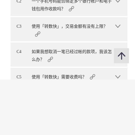
C2
一个手机号码能否绑定多个银行帐户和电子
钱包用作收款吗？
C3
使用「转数快」，交易金额有没有上限？
C4
如果我想取消一笔已经过帐的款项，我该怎
么办？
C5
使用「转数快」需要收费吗？
C6
商业客户可以使用「转数快」收取款项吗？
C7
我需要先登记才可透过转数快缴付政府帐单
吗？