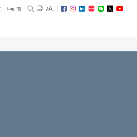
Eng
们
繁