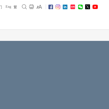
Eng
们
繁