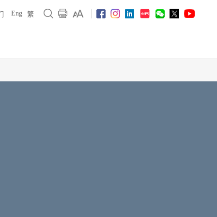
Eng
们
繁