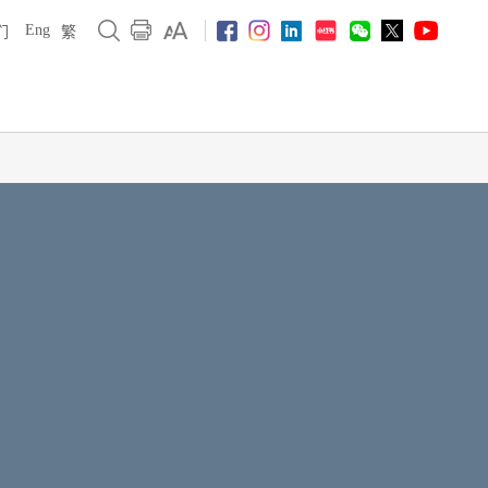
Eng
们
繁