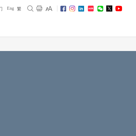
Eng
们
繁