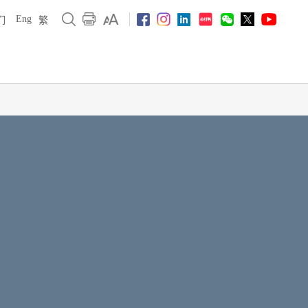
Eng
们
繁