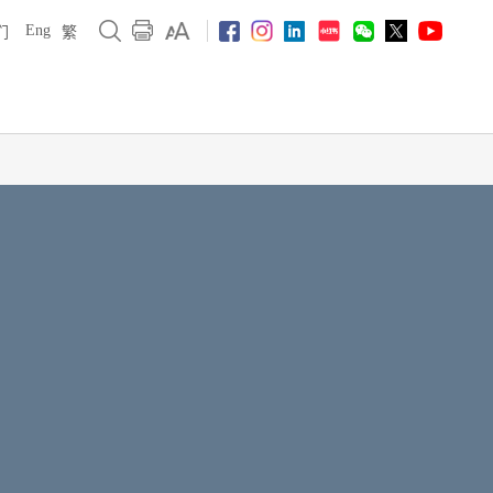
Eng
们
繁