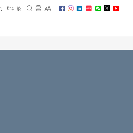
Eng
们
繁